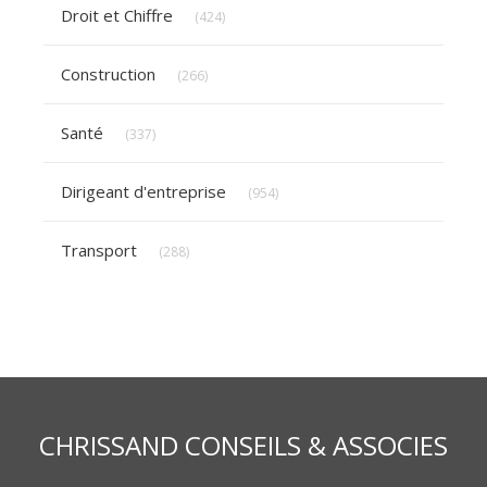
Articles Count
Droit et Chiffre
(424)
Articles Count
Construction
(266)
Articles Count
Santé
(337)
Articles Count
Dirigeant d'entreprise
(954)
Articles Count
Transport
(288)
CHRISSAND CONSEILS & ASSOCIES