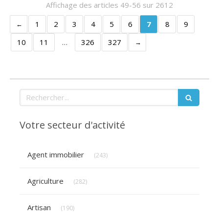
Affichage des articles 49-56 sur 2612
1
2
3
4
5
6
7
8
9
10
11
…
326
327
Rechercher
Votre secteur d'activité
Articles Count
Agent immobilier
(243)
Articles Count
Agriculture
(282)
Articles Count
Artisan
(190)