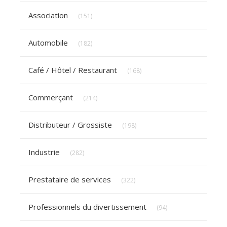
Articles Count
Association
(151)
Articles Count
Automobile
(182)
Articles Count
Café / Hôtel / Restaurant
(168)
Articles Count
Commerçant
(214)
Articles Count
Distributeur / Grossiste
(198)
Articles Count
Industrie
(282)
Articles Count
Prestataire de services
(322)
Articles Count
Professionnels du divertissement
(94)