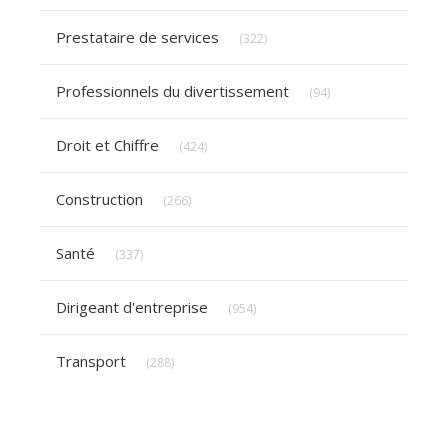
Articles Count
Prestataire de services
(322)
Articles Count
Professionnels du divertissement
(94)
Articles Count
Droit et Chiffre
(424)
Articles Count
Construction
(266)
Articles Count
Santé
(337)
Articles Count
Dirigeant d'entreprise
(954)
Articles Count
Transport
(288)