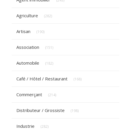
(243)
Articles Count
Agriculture
(282)
Articles Count
Artisan
(190)
Articles Count
Association
(151)
Articles Count
Automobile
(182)
Articles Count
Café / Hôtel / Restaurant
(168)
Articles Count
Commerçant
(214)
Articles Count
Distributeur / Grossiste
(198)
Articles Count
Industrie
(282)