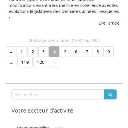
modifications visant à les mettre en cohérence avec les
évolutions législatives des dernières années : lesquelles
?
Lire l'article
Affichage des articles 25-32 sur 954
1
2
3
4
5
6
7
8
9
…
119
120
Rechercher
Votre secteur d'activité
Articles Count
Agent immobilier