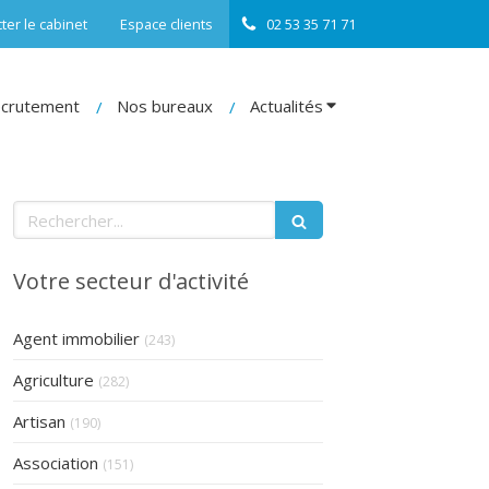
ter le cabinet
Espace clients
02 53 35 71 71
crutement
Nos bureaux
Actualités
Rechercher
Votre secteur d'activité
Articles Count
Agent immobilier
(243)
Articles Count
Agriculture
(282)
Articles Count
Artisan
(190)
Articles Count
Association
(151)