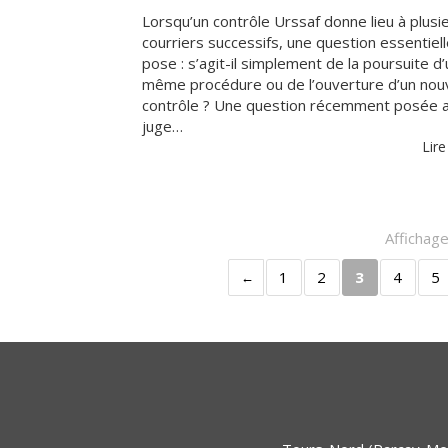
Lorsqu’un contrôle Urssaf donne lieu à plusi
courriers successifs, une question essentiel
pose : s’agit-il simplement de la poursuite d
même procédure ou de l’ouverture d’un no
contrôle ? Une question récemment posée 
juge…
Lire
Affichage
1
2
3
4
5