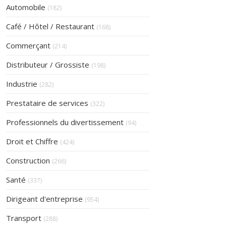
Articles Count
Automobile
(182)
Articles Count
Café / Hôtel / Restaurant
(168)
Articles Count
Commerçant
(214)
Articles Count
Distributeur / Grossiste
(198)
Articles Count
Industrie
(282)
Articles Count
Prestataire de services
(322)
Articles Count
Professionnels du divertissement
(94)
Articles Count
Droit et Chiffre
(424)
Articles Count
Construction
(266)
Articles Count
Santé
(337)
Articles Count
Dirigeant d'entreprise
(954)
Articles Count
Transport
(288)