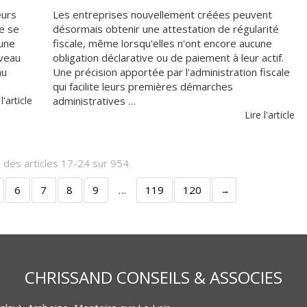
eurs
Les entreprises nouvellement créées peuvent
le se
désormais obtenir une attestation de régularité
’une
fiscale, même lorsqu'elles n'ont encore aucune
uveau
obligation déclarative ou de paiement à leur actif.
au
Une précision apportée par l'administration fiscale
qui facilite leurs premières démarches
 l'article
administratives …
Lire l'article
 des articles 17-24 sur 954
6
7
8
9
…
119
120
CHRISSAND CONSEILS & ASSOCIES