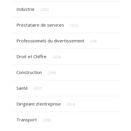
Articles Count
Industrie
(282)
Articles Count
Prestataire de services
(322)
Articles Count
Professionnels du divertissement
(94)
Articles Count
Droit et Chiffre
(424)
Articles Count
Construction
(266)
Articles Count
Santé
(337)
Articles Count
Dirigeant d'entreprise
(954)
Articles Count
Transport
(288)