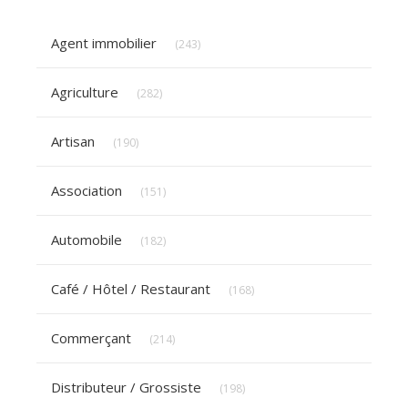
Articles Count
Agent immobilier
(243)
Articles Count
Agriculture
(282)
Articles Count
Artisan
(190)
Articles Count
Association
(151)
Articles Count
Automobile
(182)
Articles Count
Café / Hôtel / Restaurant
(168)
Articles Count
Commerçant
(214)
Articles Count
Distributeur / Grossiste
(198)