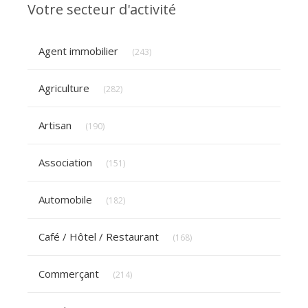
Votre secteur d'activité
Articles Count
Agent immobilier
(243)
Articles Count
Agriculture
(282)
Articles Count
Artisan
(190)
Articles Count
Association
(151)
Articles Count
Automobile
(182)
Articles Count
Café / Hôtel / Restaurant
(168)
Articles Count
Commerçant
(214)
Articles Count