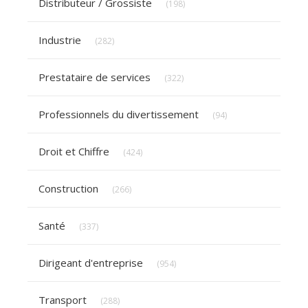
Distributeur / Grossiste
(198)
Articles Count
Industrie
(282)
Articles Count
Prestataire de services
(322)
Articles Count
Professionnels du divertissement
(94)
Articles Count
Droit et Chiffre
(424)
Articles Count
Construction
(266)
Articles Count
Santé
(337)
Articles Count
Dirigeant d'entreprise
(954)
Articles Count
Transport
(288)