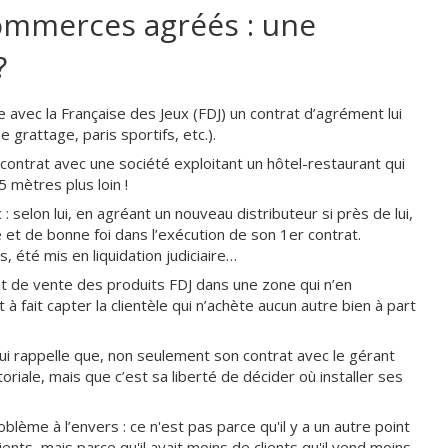
commerces agréés : une
?
 avec la Française des Jeux (FDJ) un contrat d’agrément lui
grattage, paris sportifs, etc.).
contrat avec une société exploitant un hôtel-restaurant qui
 mètres plus loin !
: selon lui, en agréant un nouveau distributeur si près de lui,
 et de bonne foi dans l’exécution de son 1er contrat.
s, été mis en liquidation judiciaire…
int de vente des produits FDJ dans une zone qui n’en
 à fait capter la clientèle qui n’achète aucun autre bien à part
ui rappelle que, non seulement son contrat avec le gérant
toriale, mais que c’est sa liberté de décider où installer ses
oblème à l’envers : ce n'est pas parce qu'il y a un autre point
ents, mais parce qu'il avait moins de clients qu'il vend moins