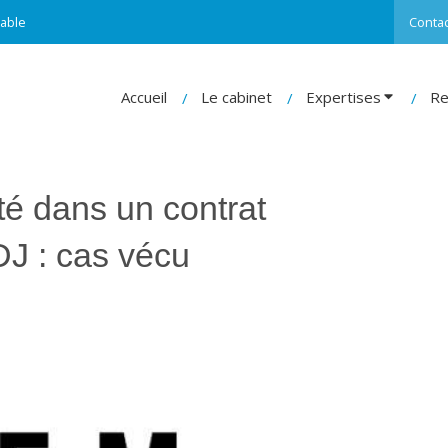
able
Contac
Accueil
Le cabinet
Expertises
Re
té dans un contrat
DJ : cas vécu