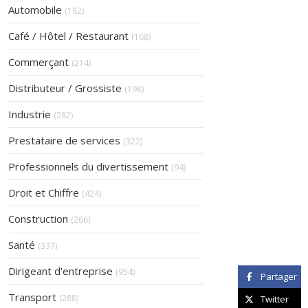
Articles Count
Automobile
(182)
Articles Count
Café / Hôtel / Restaurant
(168)
Articles Count
Commerçant
(214)
Articles Count
Distributeur / Grossiste
(198)
Articles Count
Industrie
(282)
Articles Count
Prestataire de services
(322)
Articles Count
Professionnels du divertissement
(94)
Articles Count
Droit et Chiffre
(424)
Articles Count
Construction
(266)
Articles Count
Santé
(337)
Articles Count
Dirigeant d'entreprise
(954)
Partager
Articles Count
Transport
(288)
Twitter