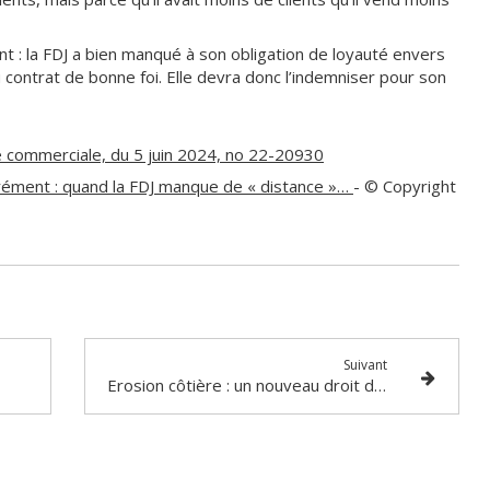
ant : la FDJ a bien manqué à son obligation de loyauté envers
u contrat de bonne foi. Elle devra donc l’indemniser pour son
e commerciale, du 5 juin 2024, no 22-20930
grément : quand la FDJ manque de « distance »…
- © Copyright
Suivant
Erosion côtière : un nouveau droit de préemption