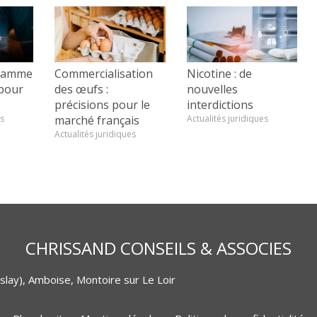
gramme
Commercialisation
Nicotine : de
 pour
des œufs :
nouvelles
précisions pour le
interdictions
es
marché français
Actualités juridiques
Actualités juridiques
CHRISSAND CONSEILS & ASSOCIES
lay), Amboise, Montoire sur Le Loir