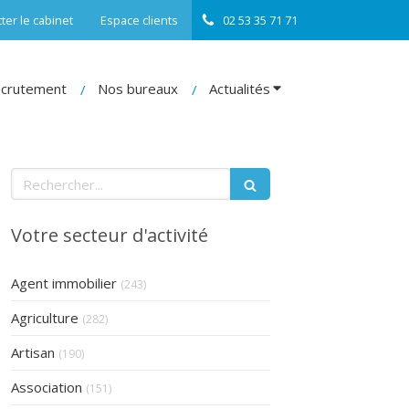
ter le cabinet
Espace clients
02 53 35 71 71
crutement
Nos bureaux
Actualités
Rechercher
Votre secteur d'activité
Articles Count
Agent immobilier
(243)
Articles Count
Agriculture
(282)
Articles Count
Artisan
(190)
Articles Count
Association
(151)