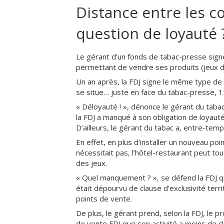
Distance entre les 
question de loyauté 
Le gérant d’un fonds de tabac-presse signe
permettant de vendre ses produits (jeux de 
Un an après, la FDJ signe le même type de 
se situe… juste en face du tabac-presse, 15
« Déloyauté ! », dénonce le gérant du tabac 
la FDJ a manqué à son obligation de loyauté
D’ailleurs, le gérant du tabac a, entre-temp
En effet, en plus d’installer un nouveau po
nécessitait pas, l’hôtel-restaurant peut tout
des jeux.
« Quel manquement ? », se défend la FDJ q
était dépourvu de clause d’exclusivité terri
points de vente.
De plus, le gérant prend, selon la FDJ, le pr
de vente FDJ que son activité a moins de cli