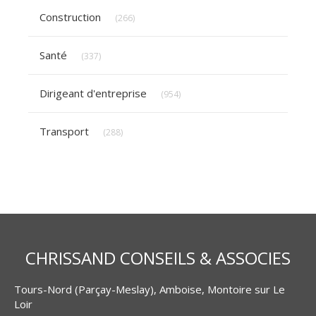
Articles Count
Construction
(266)
Articles Count
Santé
(337)
Articles Count
Dirigeant d'entreprise
(954)
Articles Count
Transport
(288)
CHRISSAND CONSEILS & ASSOCIES
Tours-Nord (Parçay-Meslay), Amboise, Montoire sur Le
Loir