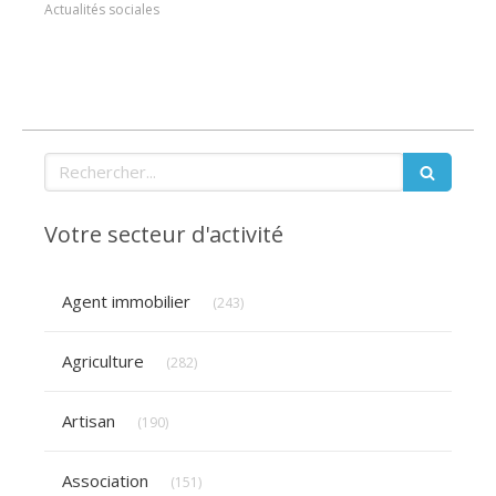
Actualités sociales
Rechercher
Votre secteur d'activité
Articles Count
Agent immobilier
(243)
Articles Count
Agriculture
(282)
Articles Count
Artisan
(190)
Articles Count
Association
(151)