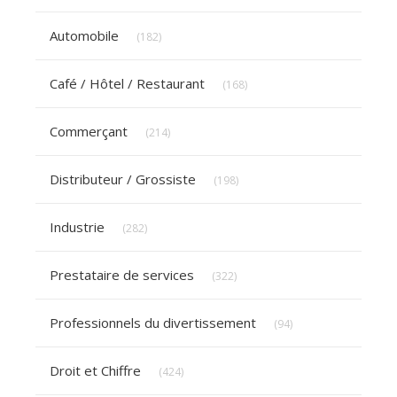
Articles Count
Automobile
(182)
Articles Count
Café / Hôtel / Restaurant
(168)
Articles Count
Commerçant
(214)
Articles Count
Distributeur / Grossiste
(198)
Articles Count
Industrie
(282)
Articles Count
Prestataire de services
(322)
Articles Count
Professionnels du divertissement
(94)
Articles Count
Droit et Chiffre
(424)