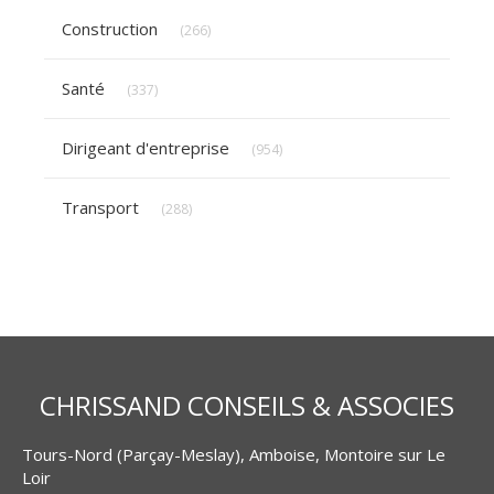
Articles Count
Construction
(266)
Articles Count
Santé
(337)
Articles Count
Dirigeant d'entreprise
(954)
Articles Count
Transport
(288)
CHRISSAND CONSEILS & ASSOCIES
Tours-Nord (Parçay-Meslay), Amboise, Montoire sur Le
Loir