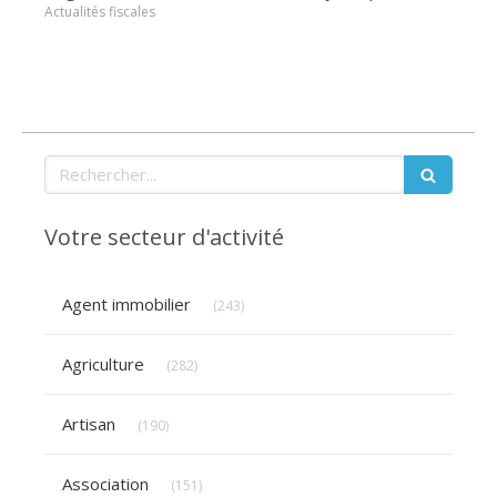
Actualités fiscales
Rechercher
Votre secteur d'activité
Articles Count
Agent immobilier
(243)
Articles Count
Agriculture
(282)
Articles Count
Artisan
(190)
Articles Count
Association
(151)