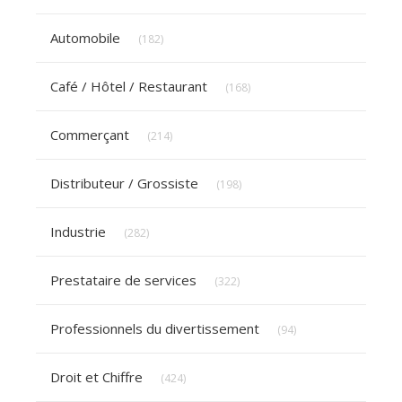
Articles Count
Automobile
(182)
Articles Count
Café / Hôtel / Restaurant
(168)
Articles Count
Commerçant
(214)
Articles Count
Distributeur / Grossiste
(198)
Articles Count
Industrie
(282)
Articles Count
Prestataire de services
(322)
Articles Count
Professionnels du divertissement
(94)
Articles Count
Droit et Chiffre
(424)