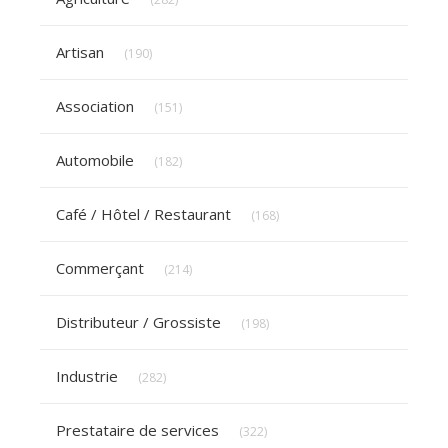
Articles Count
Artisan
(190)
Articles Count
Association
(151)
Articles Count
Automobile
(182)
Articles Count
Café / Hôtel / Restaurant
(168)
Articles Count
Commerçant
(214)
Articles Count
Distributeur / Grossiste
(198)
Articles Count
Industrie
(282)
Articles Count
Prestataire de services
(322)