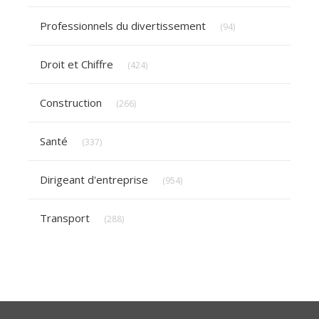
Articles Count
Professionnels du divertissement
(94)
Articles Count
Droit et Chiffre
(424)
Articles Count
Construction
(266)
Articles Count
Santé
(337)
Articles Count
Dirigeant d'entreprise
(954)
Articles Count
Transport
(288)