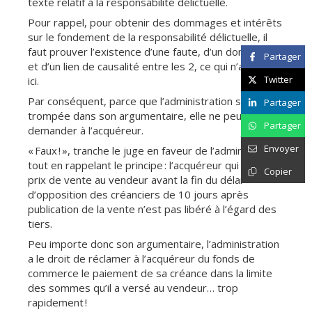
texte relatif à la responsabilité délictuelle.
Pour rappel, pour obtenir des dommages et intérêts
sur le fondement de la responsabilité délictuelle, il
faut prouver l’existence d’une faute, d’un dommage
Partager
et d’un lien de causalité entre les 2, ce qui n’a été fait
Twitter
ici.
Par conséquent, parce que l’administration s’est
Partager
trompée dans son argumentaire, elle ne peut rien
Partager
demander à l’acquéreur.
Envoyer
« Faux ! », tranche le juge en faveur de l’administration
tout en rappelant le principe : l’acquéreur qui verse le
Copier
prix de vente au vendeur avant la fin du délai
d’opposition des créanciers de 10 jours après
publication de la vente n’est pas libéré à l’égard des
tiers.
Peu importe donc son argumentaire, l’administration
a le droit de réclamer à l’acquéreur du fonds de
commerce le paiement de sa créance dans la limite
des sommes qu’il a versé au vendeur… trop
rapidement !