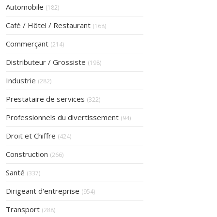
Articles Count
Automobile
(182)
Articles Count
Café / Hôtel / Restaurant
(168)
Articles Count
Commerçant
(214)
Articles Count
Distributeur / Grossiste
(198)
Articles Count
Industrie
(282)
Articles Count
Prestataire de services
(322)
Articles Count
Professionnels du divertissement
(94)
Articles Count
Droit et Chiffre
(424)
Articles Count
Construction
(266)
Articles Count
Santé
(337)
Articles Count
Dirigeant d'entreprise
(954)
Articles Count
Transport
(288)