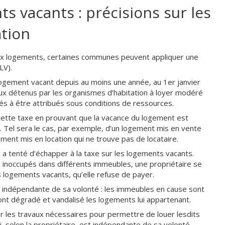
s vacants : précisions sur les
ation
ux logements, certaines communes peuvent appliquer une
LV).
logement vacant depuis au moins une année, au 1er janvier
ceux détenus par les organismes d’habitation à loyer modéré
és à être attribués sous conditions de ressources.
 cette taxe en prouvant que la vacance du logement est
. Tel sera le cas, par exemple, d’un logement mis en vente
ment mis en location qui ne trouve pas de locataire.
 a tenté d’échapper à la taxe sur les logements vacants.
 inoccupés dans différents immeubles, une propriétaire se
s logements vacants, qu’elle refuse de payer.
 indépendante de sa volonté : les immeubles en cause sont
ont dégradé et vandalisé les logements lui appartenant.
iser les travaux nécessaires pour permettre de louer lesdits
 selon la propriétaire, est indépendante de sa volonté.