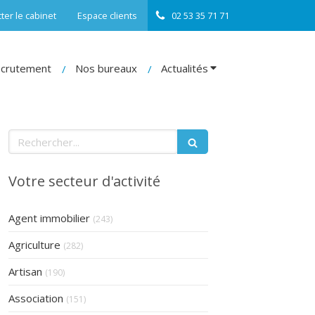
ter le cabinet
Espace clients
02 53 35 71 71
crutement
Nos bureaux
Actualités
Rechercher
Votre secteur d'activité
Articles Count
Agent immobilier
(243)
Articles Count
Agriculture
(282)
Articles Count
Artisan
(190)
Articles Count
Association
(151)