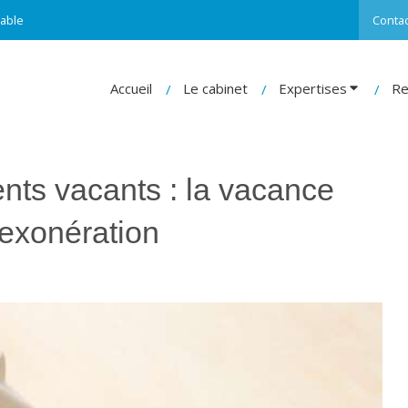
able
Contac
Accueil
Le cabinet
Expertises
Re
nts vacants : la vacance
exonération