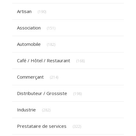
Articles Count
Artisan
(190)
Articles Count
Association
(151)
Articles Count
Automobile
(182)
Articles Count
Café / Hôtel / Restaurant
(168)
Articles Count
Commerçant
(214)
Articles Count
Distributeur / Grossiste
(198)
Articles Count
Industrie
(282)
Articles Count
Prestataire de services
(322)