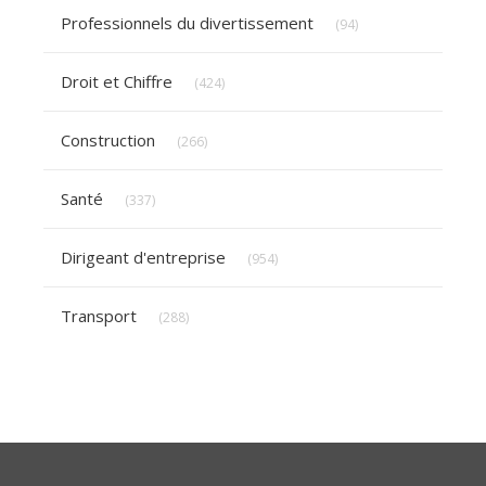
Articles Count
Professionnels du divertissement
(94)
Articles Count
Droit et Chiffre
(424)
Articles Count
Construction
(266)
Articles Count
Santé
(337)
Articles Count
Dirigeant d'entreprise
(954)
Articles Count
Transport
(288)