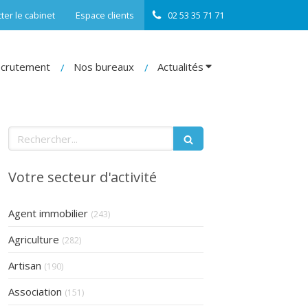
ter le cabinet
Espace clients
02 53 35 71 71
crutement
Nos bureaux
Actualités
Rechercher
Votre secteur d'activité
Articles Count
Agent immobilier
(243)
Articles Count
Agriculture
(282)
Articles Count
Artisan
(190)
Articles Count
Association
(151)