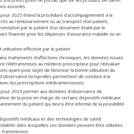
 à la prescription ne portait que sur les produits de santé,
ons associés.
ale pour 2025 étend la procédure d’accompagnement à la
crits au remboursement ou au transport d’un patient,
ntation par le patient d’un document établi par le
pact financier pour les dépenses d’assurance maladie ou un
utilisation effective par le patient
ins traitements d’affections chroniques, les données issues
tre télétransmises au médecin prescripteur pour réévaluer
ons ayant pour objet de favoriser la bonne utilisation du
 d’observance lorsqu’elles permettent de conclure à la
avec les prescriptions médicamenteuses.
ale pour 2025 permet aux données d’observance de
ation de la prise en charge de certains dispositifs médicaux
entement du patient qui devra être informé de la possibilité
dispositifs médicaux et des technologies de santé
alités dans lesquelles ces données peuvent être utilisées.
 transmission.