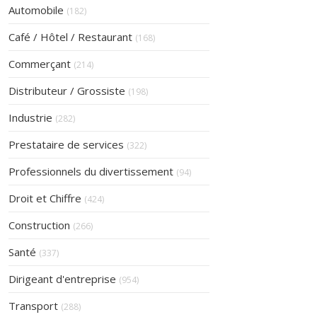
Articles Count
Automobile
(182)
Articles Count
Café / Hôtel / Restaurant
(168)
Articles Count
Commerçant
(214)
Articles Count
Distributeur / Grossiste
(198)
Articles Count
Industrie
(282)
Articles Count
Prestataire de services
(322)
Articles Count
Professionnels du divertissement
(94)
Articles Count
Droit et Chiffre
(424)
Articles Count
Construction
(266)
Articles Count
Santé
(337)
Articles Count
Dirigeant d'entreprise
(954)
Articles Count
Transport
(288)