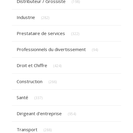
Distributeur / Grossiste
(198)
Articles Count
Industrie
(282)
Articles Count
Prestataire de services
(322)
Articles Count
Professionnels du divertissement
(94)
Articles Count
Droit et Chiffre
(424)
Articles Count
Construction
(266)
Articles Count
Santé
(337)
Articles Count
Dirigeant d'entreprise
(954)
Articles Count
Transport
(288)