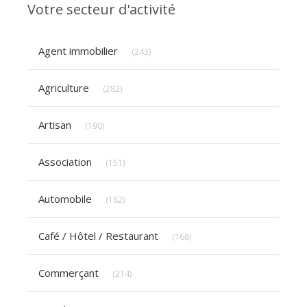
Votre secteur d'activité
Articles Count
Agent immobilier
(243)
Articles Count
Agriculture
(282)
Articles Count
Artisan
(190)
Articles Count
Association
(151)
Articles Count
Automobile
(182)
Articles Count
Café / Hôtel / Restaurant
(168)
Articles Count
Commerçant
(214)
Articles Count