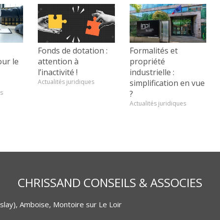
Fonds de dotation :
Formalités et
ur le
attention à
propriété
l’inactivité !
industrielle :
Actualités juridiques
simplification en vue
es
?
Actualités juridiques
CHRISSAND CONSEILS & ASSOCIES
lay), Amboise, Montoire sur Le Loir