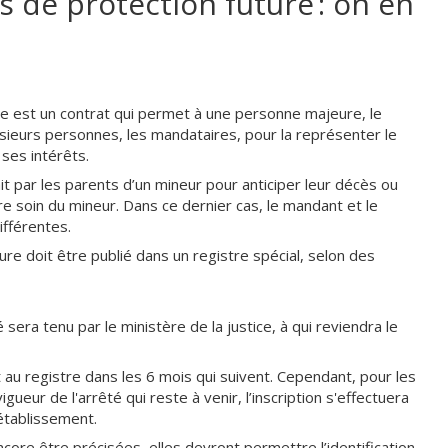
 de protection future : on en
re est un contrat qui permet à une personne majeure, le
sieurs personnes, les mandataires, pour la représenter le
 ses intérêts.
 par les parents d’un mineur pour anticiper leur décès ou
re soin du mineur. Dans ce dernier cas, le mandant et le
ifférentes.
ure doit être publié dans un registre spécial, selon des
era tenu par le ministère de la justice, à qui reviendra le
t au registre dans les 6 mois qui suivent. Cependant, pour les
gueur de l'arrêté qui reste à venir, l’inscription s'effectuera
établissement.
ncore être précisées, elles devront permettre l’identification