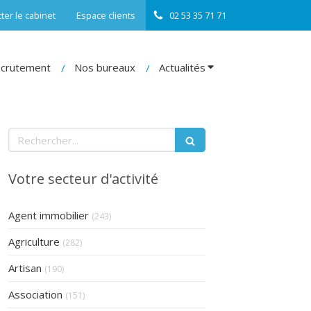
ter le cabinet
Espace clients
02 53 35 71 71
crutement
Nos bureaux
Actualités
Rechercher
Votre secteur d'activité
Articles Count
Agent immobilier
(243)
Articles Count
Agriculture
(282)
Articles Count
Artisan
(190)
Articles Count
Association
(151)