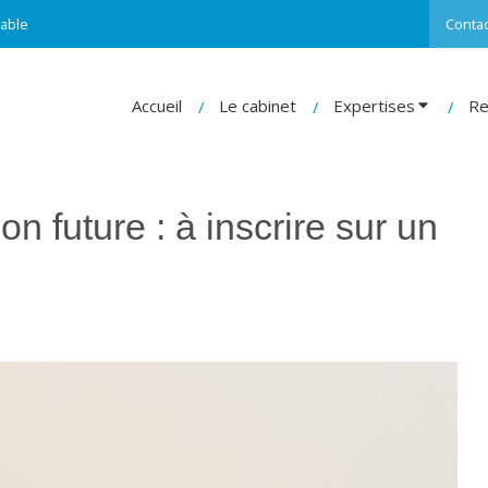
able
Contac
Accueil
Le cabinet
Expertises
Re
n future : à inscrire sur un