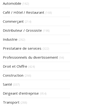
Articles Count
Automobile
(182)
Articles Count
Café / Hôtel / Restaurant
(168)
Articles Count
Commerçant
(214)
Articles Count
Distributeur / Grossiste
(198)
Articles Count
Industrie
(282)
Articles Count
Prestataire de services
(322)
Articles Count
Professionnels du divertissement
(94)
Articles Count
Droit et Chiffre
(424)
Articles Count
Construction
(266)
Articles Count
Santé
(337)
Articles Count
Dirigeant d'entreprise
(954)
Articles Count
Transport
(288)