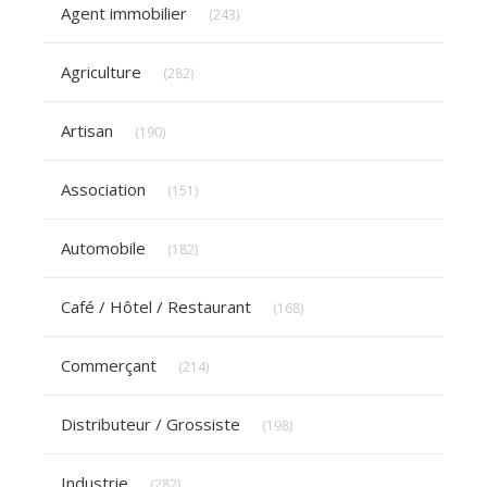
Articles Count
Agent immobilier
(243)
Articles Count
Agriculture
(282)
Articles Count
Artisan
(190)
Articles Count
Association
(151)
Articles Count
Automobile
(182)
Articles Count
Café / Hôtel / Restaurant
(168)
Articles Count
Commerçant
(214)
Articles Count
Distributeur / Grossiste
(198)
Articles Count
Industrie
(282)