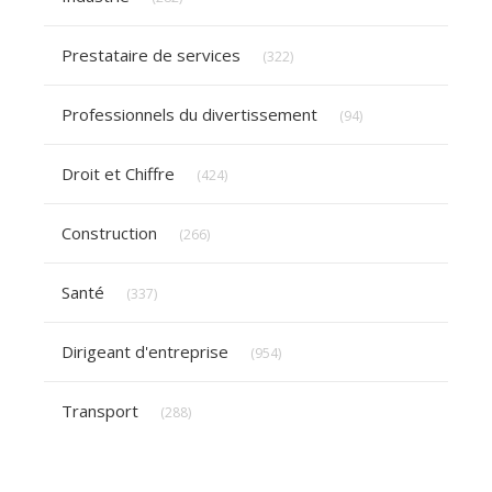
Articles Count
Prestataire de services
(322)
Articles Count
Professionnels du divertissement
(94)
Articles Count
Droit et Chiffre
(424)
Articles Count
Construction
(266)
Articles Count
Santé
(337)
Articles Count
Dirigeant d'entreprise
(954)
Articles Count
Transport
(288)