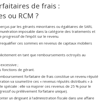
itaires de frais :
res ou RCM ?
erçus par les gérants minoritaires ou égalitaires de SARL
émunération imposable dans la catégorie des traitements et
me progressif de l’impôt sur le revenu.
ut requalifier ces sommes en revenus de capitaux mobiliers
xplicitement en tant que remboursements octroyés au
 excessive ;
s fonctions de gérant.
 remboursement forfaitaire de frais constitue un revenu réputé
tration va soumettre ces « revenus réputés distribués » à
gle spéciale : elle va majorer ces revenus de 25 % pour le
gressif ou prélèvement forfaitaire unique).
nter un dirigeant à l’administration fiscale dans une affaire