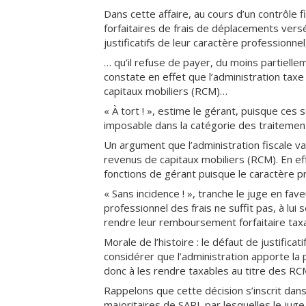
Dans cette affaire, au cours d’un contrôle
forfaitaires de frais de déplacements versé
justificatifs de leur caractère professionn
… qu’il refuse de payer, du moins partielle
constate en effet que l’administration ta
capitaux mobiliers (RCM)…
« À tort ! », estime le gérant, puisque c
imposable dans la catégorie des traitement
Un argument que l’administration fiscale v
revenus de capitaux mobiliers (RCM). En eff
fonctions de gérant puisque le caractère pr
« Sans incidence ! », tranche le juge en fave
professionnel des frais ne suffit pas, à lui 
rendre leur remboursement forfaitaire taxa
Morale de l’histoire : le défaut de justifica
considérer que l’administration apporte la 
donc à les rendre taxables au titre des RC
Rappelons que cette décision s’inscrit dans
majoritaires de SARL par lesquelles le jug