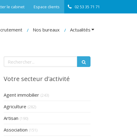
ter le cabinet
Espace clients
02 53 35 71 71
crutement
Nos bureaux
Actualités
Rechercher
Votre secteur d'activité
Articles Count
Agent immobilier
(243)
Articles Count
Agriculture
(282)
Articles Count
Artisan
(190)
Articles Count
Association
(151)