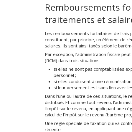
Remboursements forfa
traitements et salai
Les remboursements forfaitaires de frais p
constituent, par principe, un élément de r
salaires. Ils sont ainsi taxés selon le barè
Par exception, l’administration fiscale pe
(RCM) dans trois situations :
si elles ne sont pas comptabilisées e
personnel ;
si elles conduisent à une rémunération
si leur versement est sans lien avec le
Dans l’une ou l’autre de ces situations, le
distribué, Et comme tout revenu, l’adminis
l’impôt sur le revenu, en appliquant une rè
calcul de l’impôt sur le revenu (barème pro
Une règle spéciale de taxation qui va confro
récente.