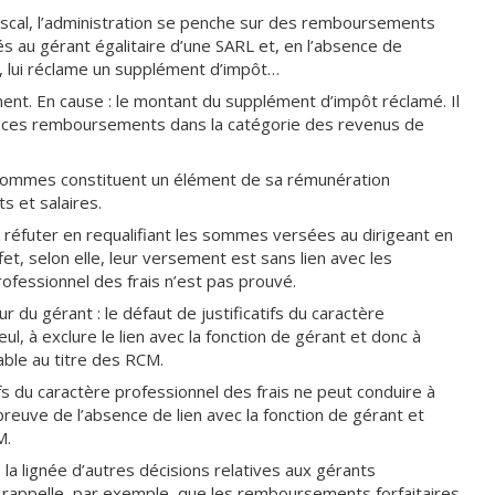
 fiscal, l’administration se penche sur des remboursements
s au gérant égalitaire d’une SARL et, en l’absence de
el, lui réclame un supplément d’impôt…
ment. En cause : le montant du supplément d’impôt réclamé. Il
xe ces remboursements dans la catégorie des revenus de
es sommes constituent un élément de sa rémunération
s et salaires.
a réfuter en requalifiant les sommes versées au dirigeant en
et, selon elle, leur versement est sans lien avec les
ofessionnel des frais n’est pas prouvé.
ur du gérant : le défaut de justificatifs du caractère
seul, à exclure le lien avec la fonction de gérant et donc à
ble au titre des RCM.
tifs du caractère professionnel des frais ne peut conduire à
preuve de l’absence de lien avec la fonction de gérant et
M.
 la lignée d’autres décisions relatives aux gérants
e rappelle, par exemple, que les remboursements forfaitaires