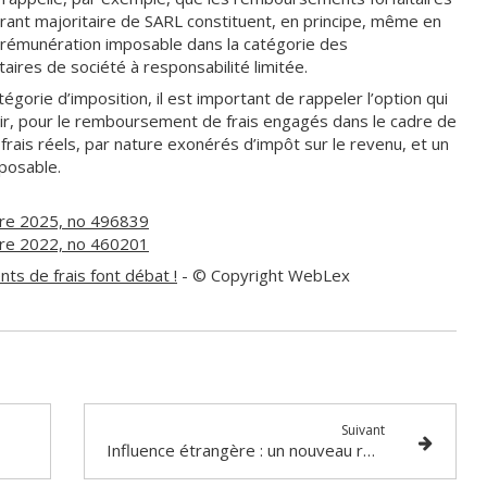
rant majoritaire de SARL constituent, en principe, même en
sa rémunération imposable dans la catégorie des
aires de société à responsabilité limitée.
égorie d’imposition, il est important de rappeler l’option qui
isir, pour le remboursement de frais engagés dans le cadre de
rais réels, par nature exonérés d’impôt sur le revenu, et un
posable.
bre 2025, no 496839
bre 2022, no 460201
s de frais font débat !
- © Copyright WebLex
Suivant
Influence étrangère : un nouveau répertoire pour une meilleure transparence