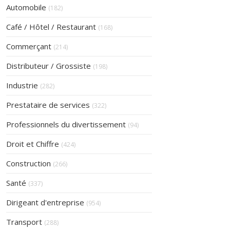
Articles Count
Automobile
(182)
Articles Count
Café / Hôtel / Restaurant
(168)
Articles Count
Commerçant
(214)
Articles Count
Distributeur / Grossiste
(198)
Articles Count
Industrie
(282)
Articles Count
Prestataire de services
(322)
Articles Count
Professionnels du divertissement
(94)
Articles Count
Droit et Chiffre
(424)
Articles Count
Construction
(266)
Articles Count
Santé
(337)
Articles Count
Dirigeant d'entreprise
(954)
Articles Count
Transport
(288)