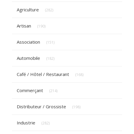
Articles Count
Agriculture
(282)
Articles Count
Artisan
(190)
Articles Count
Association
(151)
Articles Count
Automobile
(182)
Articles Count
Café / Hôtel / Restaurant
(168)
Articles Count
Commerçant
(214)
Articles Count
Distributeur / Grossiste
(198)
Articles Count
Industrie
(282)