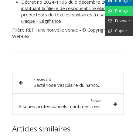
Partager
Décret no 2024-1166 du 5 décembre 2024
instituant la filière de responsabilité élargie des
Partager
producteurs de textiles sanitaires à usage
unique - Légifrance
Envoyer
Filière REP : une nouvelle venue
- © Copyright
Copier
WebLex
Précédent
Bactériose vasculaire du haricot : prévenir et guérir
Suivant
Risques professionnels maritimes : renforcement des obligations de prévention
Articles similaires