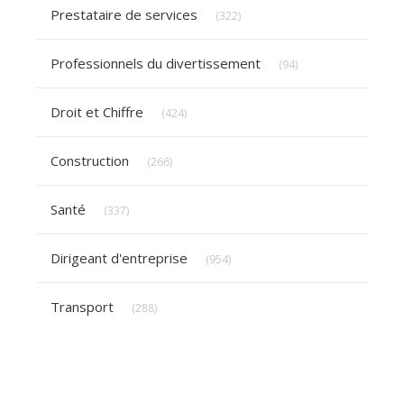
Articles Count
Prestataire de services
(322)
Articles Count
Professionnels du divertissement
(94)
Articles Count
Droit et Chiffre
(424)
Articles Count
Construction
(266)
Articles Count
Santé
(337)
Articles Count
Dirigeant d'entreprise
(954)
Articles Count
Transport
(288)