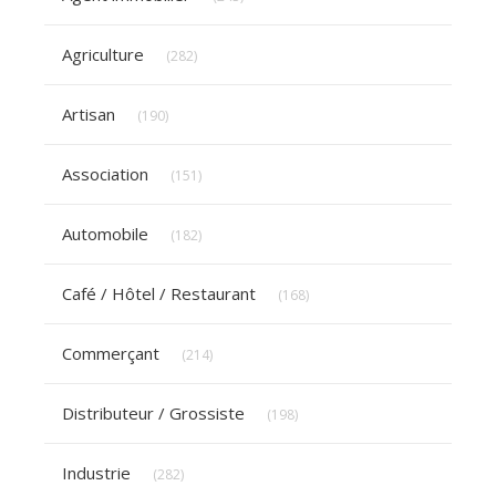
Articles Count
Agriculture
(282)
Articles Count
Artisan
(190)
Articles Count
Association
(151)
Articles Count
Automobile
(182)
Articles Count
Café / Hôtel / Restaurant
(168)
Articles Count
Commerçant
(214)
Articles Count
Distributeur / Grossiste
(198)
Articles Count
Industrie
(282)