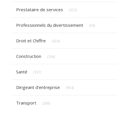
Articles Count
Prestataire de services
(322)
Articles Count
Professionnels du divertissement
(94)
Articles Count
Droit et Chiffre
(424)
Articles Count
Construction
(266)
Articles Count
Santé
(337)
Articles Count
Dirigeant d'entreprise
(954)
Articles Count
Transport
(288)