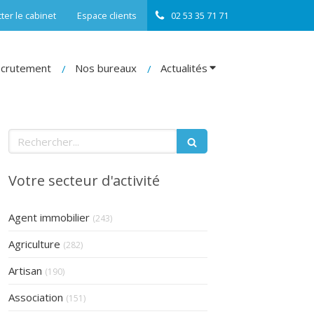
ter le cabinet
Espace clients
02 53 35 71 71
crutement
Nos bureaux
Actualités
Rechercher
Votre secteur d'activité
Articles Count
Agent immobilier
(243)
Articles Count
Agriculture
(282)
Articles Count
Artisan
(190)
Articles Count
Association
(151)