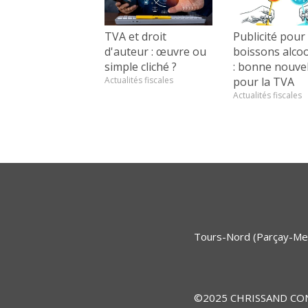
TVA et droit
Publicité pour 
d'auteur : œuvre ou
boissons alcoo
simple cliché ?
: bonne nouvel
Actualités fiscales
pour la TVA
Actualités fiscales
Tours-Nord (Parçay-Mes
©2025 CHRISSAND CONSEI