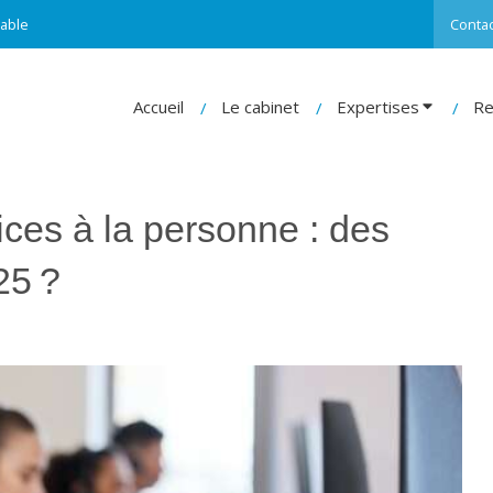
able
Contac
Accueil
Le cabinet
Expertises
Re
ices à la personne : des
25 ?