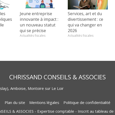
les
Jeune entreprise
Services, art et du
liques
innovante à impact :
divertissement : ce
le
un nouveau statut
qui va changer en
qui se précise
2026
Actualités fiscales
Actualités fiscales
CHRISSAND CONSEILS & ASSOCIES
lay), Amboise, Montoire sur Le Loir
Plan du site
Mentions légales
Politique de confidentialité
LS & ASSOCIES - Expertise comptable - Inscrit au tableau de 