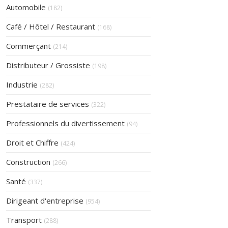
Articles Count
Automobile
(182)
Articles Count
Café / Hôtel / Restaurant
(168)
Articles Count
Commerçant
(214)
Articles Count
Distributeur / Grossiste
(198)
Articles Count
Industrie
(282)
Articles Count
Prestataire de services
(322)
Articles Count
Professionnels du divertissement
(94)
Articles Count
Droit et Chiffre
(424)
Articles Count
Construction
(266)
Articles Count
Santé
(337)
Articles Count
Dirigeant d'entreprise
(954)
Articles Count
Transport
(288)