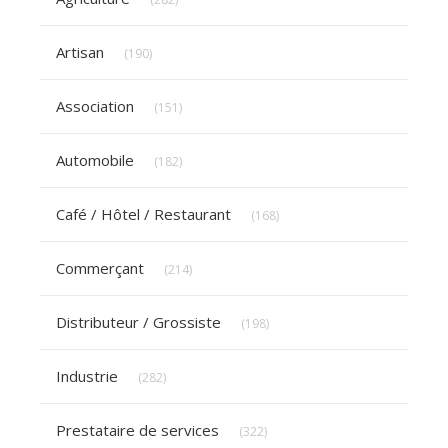
Articles Count
Artisan
(190)
Articles Count
Association
(151)
Articles Count
Automobile
(182)
Articles Count
Café / Hôtel / Restaurant
(168)
Articles Count
Commerçant
(214)
Articles Count
Distributeur / Grossiste
(198)
Articles Count
Industrie
(282)
Articles Count
Prestataire de services
(322)