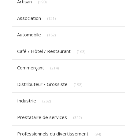
Artisan
(190)
Articles Count
Association
(151)
Articles Count
Automobile
(182)
Articles Count
Café / Hôtel / Restaurant
(168)
Articles Count
Commerçant
(214)
Articles Count
Distributeur / Grossiste
(198)
Articles Count
Industrie
(282)
Articles Count
Prestataire de services
(322)
Articles Count
Professionnels du divertissement
(94)