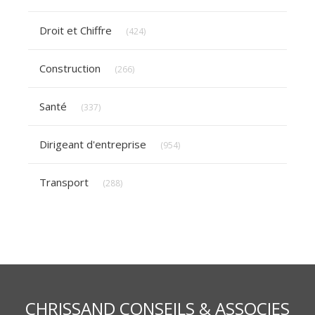
Articles Count
Droit et Chiffre
(424)
Articles Count
Construction
(266)
Articles Count
Santé
(337)
Articles Count
Dirigeant d'entreprise
(954)
Articles Count
Transport
(288)
CHRISSAND CONSEILS & ASSOCIES