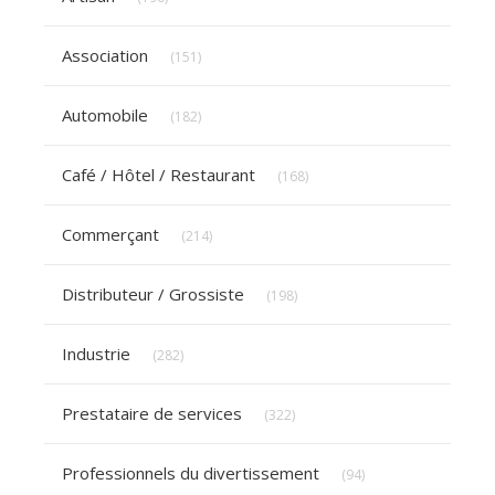
Articles Count
Association
(151)
Articles Count
Automobile
(182)
Articles Count
Café / Hôtel / Restaurant
(168)
Articles Count
Commerçant
(214)
Articles Count
Distributeur / Grossiste
(198)
Articles Count
Industrie
(282)
Articles Count
Prestataire de services
(322)
Articles Count
Professionnels du divertissement
(94)