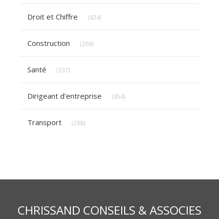
Articles Count
Droit et Chiffre
(424)
Articles Count
Construction
(266)
Articles Count
Santé
(337)
Articles Count
Dirigeant d'entreprise
(954)
Articles Count
Transport
(288)
CHRISSAND CONSEILS & ASSOCIES