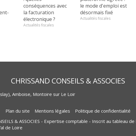
conséquences avec
le mode d'emploi est
ent-
la facturation
désormais fixé
électronique ?
Actualités fiscales
Actualités fiscales
CHRISSAND CONSEILS & ASSOCIES
lay), Amboise, Montoire sur Le Loir
Plan du site
Mentions légales
Politique de confidentialité
LS & ASSOCIES - Expertise comptable - Inscrit au tableau de 
al de Loire