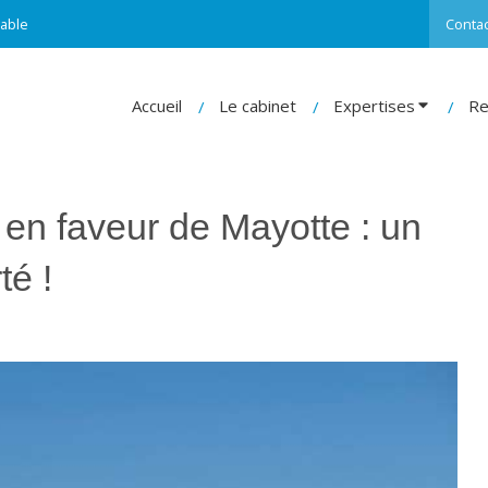
able
Contac
Accueil
Le cabinet
Expertises
Re
en faveur de Mayotte : un
té !