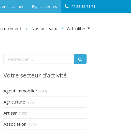
ter le cabinet
Espace clients
02 53 35 71 71
crutement
Nos bureaux
Actualités
Rechercher
Votre secteur d'activité
Articles Count
Agent immobilier
(243)
Articles Count
Agriculture
(282)
Articles Count
Artisan
(190)
Articles Count
Association
(151)