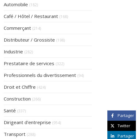
Articles Count
Automobile
(182)
Articles Count
Café / Hôtel / Restaurant
(168)
Articles Count
Commerçant
(214)
Articles Count
Distributeur / Grossiste
(198)
Articles Count
Industrie
(282)
Articles Count
Prestataire de services
(322)
Articles Count
Professionnels du divertissement
(94)
Articles Count
Droit et Chiffre
(424)
Articles Count
Construction
(266)
Articles Count
Santé
(337)
Partager
Articles Count
Dirigeant d'entreprise
(954)
Twitter
Articles Count
Transport
(288)
Partager