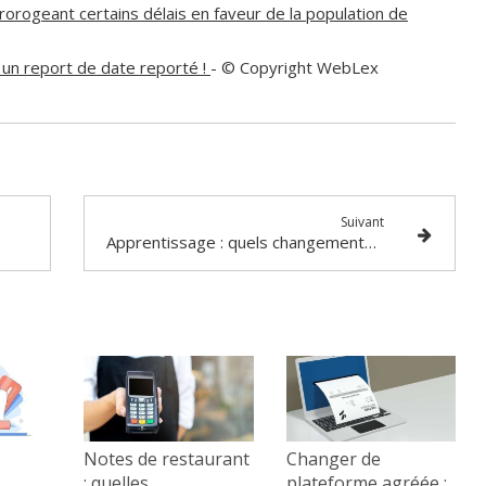
orogeant certains délais en faveur de la population de
 un report de date reporté !
- © Copyright WebLex
Suivant
Apprentissage : quels changements dès le 1er juillet 2025 ?
Notes de restaurant
Changer de
: quelles
plateforme agréée :