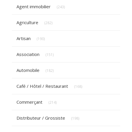
Articles Count
Agent immobilier
(243)
Articles Count
Agriculture
(282)
Articles Count
Artisan
(190)
Articles Count
Association
(151)
Articles Count
Automobile
(182)
Articles Count
Café / Hôtel / Restaurant
(168)
Articles Count
Commerçant
(214)
Articles Count
Distributeur / Grossiste
(198)
Articles Count