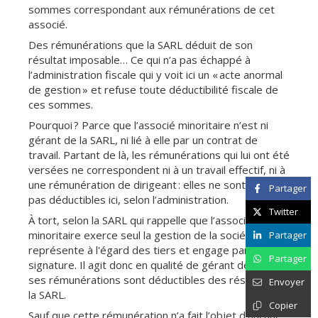
sommes correspondant aux rémunérations de cet
associé.
Des rémunérations que la SARL déduit de son
résultat imposable… Ce qui n’a pas échappé à
l’administration fiscale qui y voit ici un « acte anormal
de gestion » et refuse toute déductibilité fiscale de
ces sommes.
Pourquoi ? Parce que l’associé minoritaire n’est ni
gérant de la SARL, ni lié à elle par un contrat de
travail. Partant de là, les rémunérations qui lui ont été
versées ne correspondent ni à un travail effectif, ni à
une rémunération de dirigeant : elles ne sont donc
Partager
pas déductibles ici, selon l’administration.
Twitter
À tort, selon la SARL qui rappelle que l’associé
minoritaire exerce seul la gestion de la société qu'il
Partager
représente à l'égard des tiers et engage par sa
Partager
signature. Il agit donc en qualité de gérant de fait et
ses rémunérations sont déductibles des résultats de
Envoyer
la SARL.
Copier
Sauf que cette rémunération n’a fait l’objet d’aucune