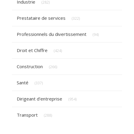
Industrie
(282)
Articles Count
Prestataire de services
(322)
Articles Count
Professionnels du divertissement
(94)
Articles Count
Droit et Chiffre
(424)
Articles Count
Construction
(266)
Articles Count
Santé
(337)
Articles Count
Dirigeant d'entreprise
(954)
Articles Count
Transport
(288)