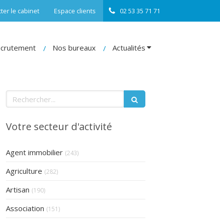
ter le cabinet
Espace clients
02 53 35 71 71
crutement
Nos bureaux
Actualités
Rechercher
Votre secteur d'activité
Articles Count
Agent immobilier
(243)
Articles Count
Agriculture
(282)
Articles Count
Artisan
(190)
Articles Count
Association
(151)