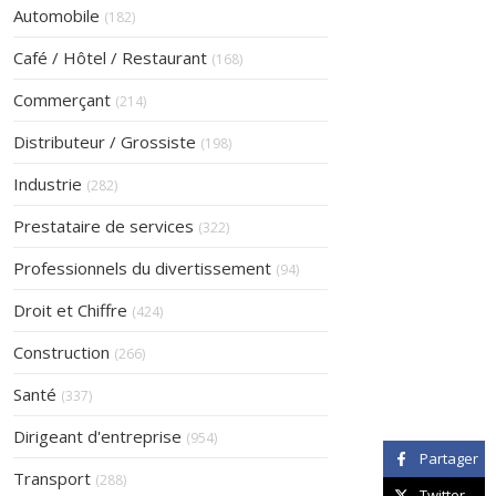
Articles Count
Automobile
(182)
Articles Count
Café / Hôtel / Restaurant
(168)
Articles Count
Commerçant
(214)
Articles Count
Distributeur / Grossiste
(198)
Articles Count
Industrie
(282)
Articles Count
Prestataire de services
(322)
Articles Count
Professionnels du divertissement
(94)
Articles Count
Droit et Chiffre
(424)
Articles Count
Construction
(266)
Articles Count
Santé
(337)
Articles Count
Dirigeant d'entreprise
(954)
Partager
Articles Count
Transport
(288)
Twitter