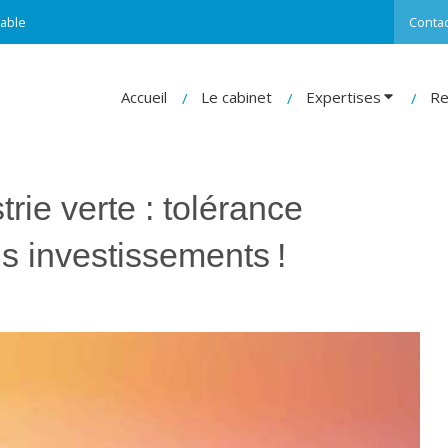
able
Contac
Accueil
Le cabinet
Expertises
Re
trie verte : tolérance
s investissements !