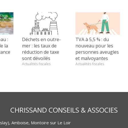
eau :
Déchets en outre-
TVA à 5,5 % : du
e la
mer : les taux de
nouveau pour les
vance
réduction de taxe
personnes aveugles
sont dévoilés
et malvoyantes
Actualités fiscales
Actualités fiscales
CHRISSAND CONSEILS & ASSOCIES
lay), Amboise, Montoire sur Le Loir