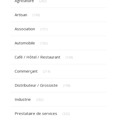
Agriculture
(282)
Articles Count
Artisan
(190)
Articles Count
Association
(151)
Articles Count
Automobile
(182)
Articles Count
Café / Hôtel / Restaurant
(168)
Articles Count
Commerçant
(214)
Articles Count
Distributeur / Grossiste
(198)
Articles Count
Industrie
(282)
Articles Count
Prestataire de services
(322)