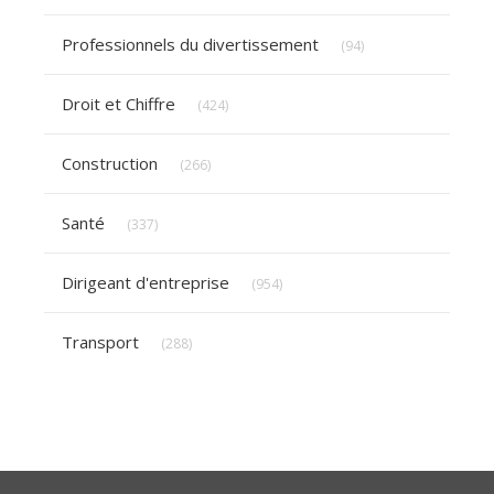
Articles Count
Professionnels du divertissement
(94)
Articles Count
Droit et Chiffre
(424)
Articles Count
Construction
(266)
Articles Count
Santé
(337)
Articles Count
Dirigeant d'entreprise
(954)
Articles Count
Transport
(288)