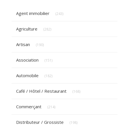
Articles Count
Agent immobilier
(243)
Articles Count
Agriculture
(282)
Articles Count
Artisan
(190)
Articles Count
Association
(151)
Articles Count
Automobile
(182)
Articles Count
Café / Hôtel / Restaurant
(168)
Articles Count
Commerçant
(214)
Articles Count
Distributeur / Grossiste
(198)