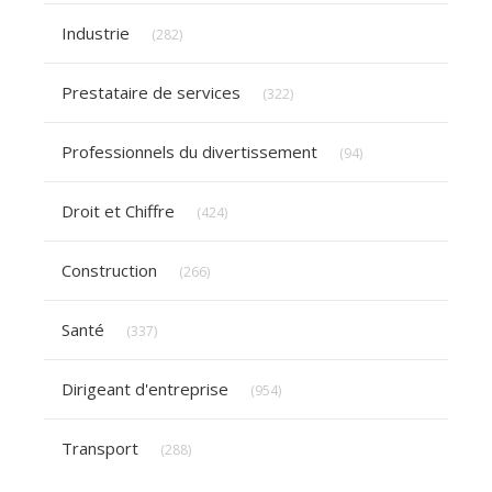
Articles Count
Industrie
(282)
Articles Count
Prestataire de services
(322)
Articles Count
Professionnels du divertissement
(94)
Articles Count
Droit et Chiffre
(424)
Articles Count
Construction
(266)
Articles Count
Santé
(337)
Articles Count
Dirigeant d'entreprise
(954)
Articles Count
Transport
(288)