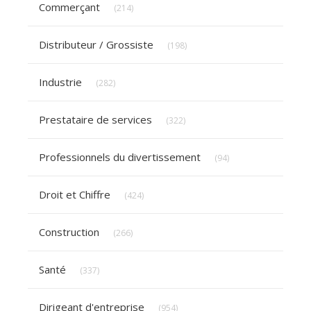
Commerçant
(214)
Articles Count
Distributeur / Grossiste
(198)
Articles Count
Industrie
(282)
Articles Count
Prestataire de services
(322)
Articles Count
Professionnels du divertissement
(94)
Articles Count
Droit et Chiffre
(424)
Articles Count
Construction
(266)
Articles Count
Santé
(337)
Articles Count
Dirigeant d'entreprise
(954)