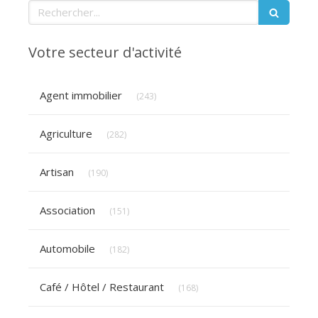
Rechercher
Votre secteur d'activité
Articles Count
Agent immobilier
(243)
Articles Count
Agriculture
(282)
Articles Count
Artisan
(190)
Articles Count
Association
(151)
Articles Count
Automobile
(182)
Articles Count
Café / Hôtel / Restaurant
(168)
Articles Count