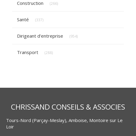
Construction
(266)
Articles Count
Santé
(337)
Articles Count
Dirigeant d'entreprise
(954)
Articles Count
Transport
(288)
CHRISSAND CONSEILS & ASSOCIES
Tours-Nord (Parçay-Meslay), Amboise, Montoire sur Le
Loir