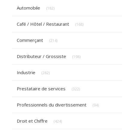
Articles Count
Automobile
(182)
Articles Count
Café / Hôtel / Restaurant
(168)
Articles Count
Commerçant
(214)
Articles Count
Distributeur / Grossiste
(198)
Articles Count
Industrie
(282)
Articles Count
Prestataire de services
(322)
Articles Count
Professionnels du divertissement
(94)
Articles Count
Droit et Chiffre
(424)
Articles Count