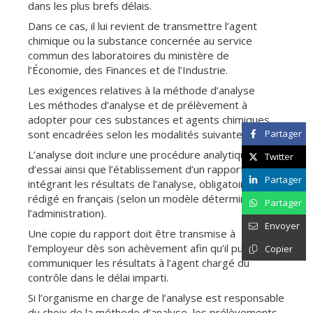
dans les plus brefs délais.
Dans ce cas, il lui revient de transmettre l’agent
chimique ou la substance concernée au service
commun des laboratoires du ministère de
l’Économie, des Finances et de l’Industrie.
Les exigences relatives à la méthode d’analyse
Les méthodes d’analyse et de prélèvement à
adopter pour ces substances et agents chimiques
sont encadrées selon les modalités suivantes.
Partager
L’analyse doit inclure une procédure analytique
Twitter
d’essai ainsi que l’établissement d’un rapport
Partager
intégrant les résultats de l’analyse, obligatoirement
rédigé en français (selon un modèle déterminé par
Partager
l’administration).
Envoyer
Une copie du rapport doit être transmise à
l’employeur dès son achèvement afin qu’il puisse
Copier
communiquer les résultats à l’agent chargé du
contrôle dans le délai imparti.
Si l’organisme en charge de l’analyse est responsable
du choix de la méthode d’analyse, les prélèvements