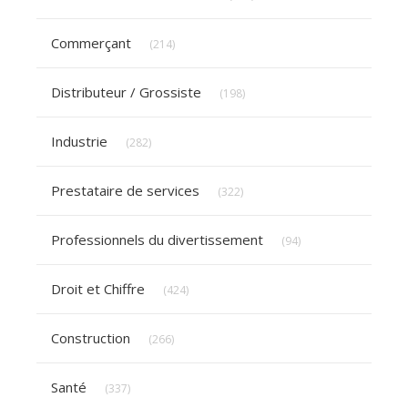
Articles Count
Commerçant
(214)
Articles Count
Distributeur / Grossiste
(198)
Articles Count
Industrie
(282)
Articles Count
Prestataire de services
(322)
Articles Count
Professionnels du divertissement
(94)
Articles Count
Droit et Chiffre
(424)
Articles Count
Construction
(266)
Articles Count
Santé
(337)