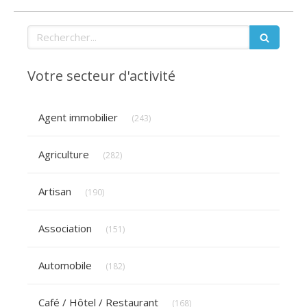
Rechercher
Votre secteur d'activité
Articles Count
Agent immobilier
(243)
Articles Count
Agriculture
(282)
Articles Count
Artisan
(190)
Articles Count
Association
(151)
Articles Count
Automobile
(182)
Articles Count
Café / Hôtel / Restaurant
(168)