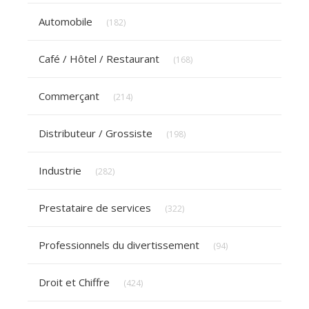
Articles Count
Automobile
(182)
Articles Count
Café / Hôtel / Restaurant
(168)
Articles Count
Commerçant
(214)
Articles Count
Distributeur / Grossiste
(198)
Articles Count
Industrie
(282)
Articles Count
Prestataire de services
(322)
Articles Count
Professionnels du divertissement
(94)
Articles Count
Droit et Chiffre
(424)