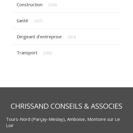
Articles Count
Construction
(266)
Articles Count
Santé
(337)
Articles Count
Dirigeant d'entreprise
(954)
Articles Count
Transport
(288)
CHRISSAND CONSEILS & ASSOCIES
Tours-Nord (Parçay-Meslay), Amboise, Montoire sur Le
Loir