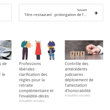
Suivant
Titre-restaurant : prolongation de l’usage dérogatoire jusqu’en 2026 !
s de
Professions
Contrôle des
libérales :
antécédents
 le
clarification des
judiciaires :
règles pour la
déploiement de
retraite
l’attestation
complémentaire et
d’honorabilité
l’invalidité-décès
Actualités sociales
Actualités sociales