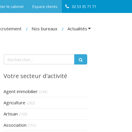
ter le cabinet
Espace clients
02 53 35 71 71
crutement
Nos bureaux
Actualités
Rechercher
Votre secteur d'activité
Articles Count
Agent immobilier
(243)
Articles Count
Agriculture
(282)
Articles Count
Artisan
(190)
Articles Count
Association
(151)