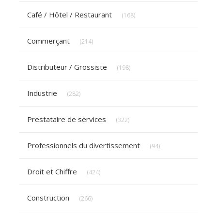
Articles Count
Café / Hôtel / Restaurant
(168)
Articles Count
Commerçant
(214)
Articles Count
Distributeur / Grossiste
(198)
Articles Count
Industrie
(282)
Articles Count
Prestataire de services
(322)
Articles Count
Professionnels du divertissement
(94)
Articles Count
Droit et Chiffre
(424)
Articles Count
Construction
(266)