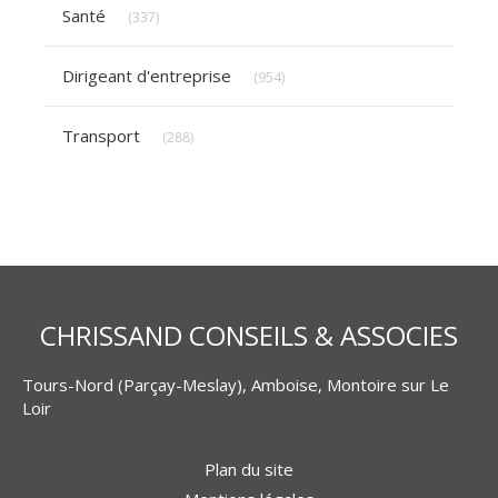
Articles Count
Santé
(337)
Articles Count
Dirigeant d'entreprise
(954)
Articles Count
Transport
(288)
CHRISSAND CONSEILS & ASSOCIES
Tours-Nord (Parçay-Meslay), Amboise, Montoire sur Le
Loir
Plan du site