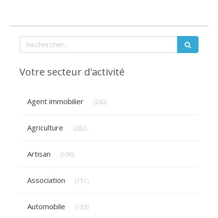
Rechercher
Votre secteur d'activité
Articles Count
Agent immobilier
(243)
Articles Count
Agriculture
(282)
Articles Count
Artisan
(190)
Articles Count
Association
(151)
Articles Count
Automobile
(182)