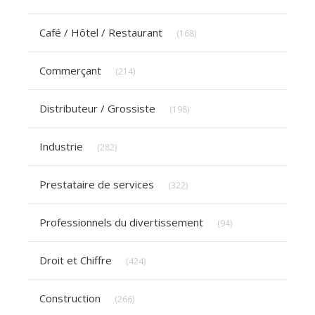
Articles Count
Café / Hôtel / Restaurant
(168)
Articles Count
Commerçant
(214)
Articles Count
Distributeur / Grossiste
(198)
Articles Count
Industrie
(282)
Articles Count
Prestataire de services
(322)
Articles Count
Professionnels du divertissement
(94)
Articles Count
Droit et Chiffre
(424)
Articles Count
Construction
(266)