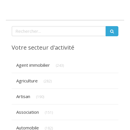
Rechercher
Votre secteur d'activité
Articles Count
Agent immobilier
(243)
Articles Count
Agriculture
(282)
Articles Count
Artisan
(190)
Articles Count
Association
(151)
Articles Count
Automobile
(182)