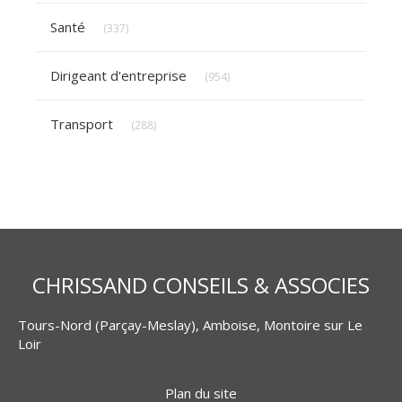
Articles Count
Santé
(337)
Articles Count
Dirigeant d'entreprise
(954)
Articles Count
Transport
(288)
CHRISSAND CONSEILS & ASSOCIES
Tours-Nord (Parçay-Meslay), Amboise, Montoire sur Le
Loir
Plan du site