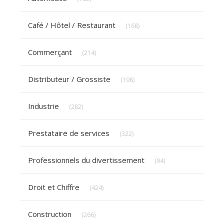
Articles Count
Café / Hôtel / Restaurant
(168)
Articles Count
Commerçant
(214)
Articles Count
Distributeur / Grossiste
(198)
Articles Count
Industrie
(282)
Articles Count
Prestataire de services
(322)
Articles Count
Professionnels du divertissement
(94)
Articles Count
Droit et Chiffre
(424)
Articles Count
Construction
(266)