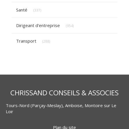
Articles Count
Santé
(337)
Articles Count
Dirigeant d'entreprise
(954)
Articles Count
Transport
(288)
CHRISSAND CONSEILS & ASSOCIES
Tours-Nord (Parçay-Meslay), Amboise, Montoire sur Le
Loir
Plan du site