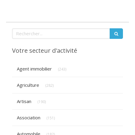
Rechercher
Votre secteur d'activité
Articles Count
Agent immobilier
(243)
Articles Count
Agriculture
(282)
Articles Count
Artisan
(190)
Articles Count
Association
(151)
Articles Count
Automobile
(182)