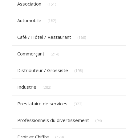
Articles Count
Association
(151)
Articles Count
Automobile
(182)
Articles Count
Café / Hôtel / Restaurant
(168)
Articles Count
Commerçant
(214)
Articles Count
Distributeur / Grossiste
(198)
Articles Count
Industrie
(282)
Articles Count
Prestataire de services
(322)
Articles Count
Professionnels du divertissement
(94)
Articles Count
Droit et Chiffre
(424)