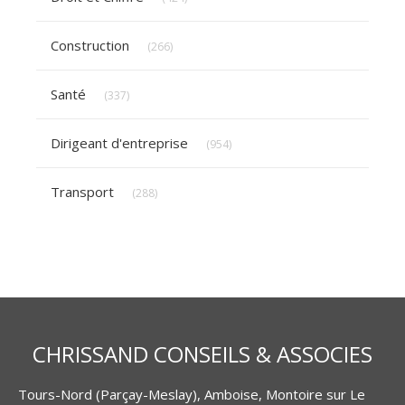
Articles Count
Construction
(266)
Articles Count
Santé
(337)
Articles Count
Dirigeant d'entreprise
(954)
Articles Count
Transport
(288)
CHRISSAND CONSEILS & ASSOCIES
Tours-Nord (Parçay-Meslay), Amboise, Montoire sur Le