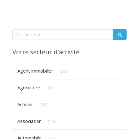
Rechercher
Votre secteur d'activité
Articles Count
Agent immobilier
(243)
Articles Count
Agriculture
(282)
Articles Count
Artisan
(190)
Articles Count
Association
(151)
Articles Count
Automobile
(182)