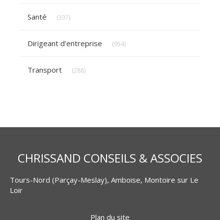
Articles Count
Santé
(337)
Articles Count
Dirigeant d'entreprise
(954)
Articles Count
Transport
(288)
CHRISSAND CONSEILS & ASSOCIES
Tours-Nord (Parçay-Meslay), Amboise, Montoire sur Le
Loir
Plan du site