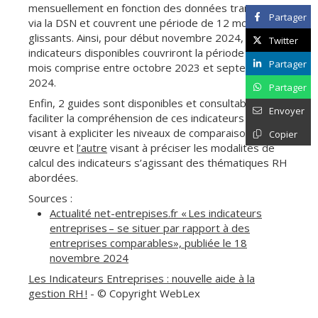
mensuellement en fonction des données transmises
Partager
via la DSN et couvrent une période de 12 mois
glissants. Ainsi, pour début novembre 2024, les
Twitter
indicateurs disponibles couvriront la période de 12
Partager
mois comprise entre octobre 2023 et septembre
2024.
Partager
Enfin, 2 guides sont disponibles et consultables pour
Envoyer
faciliter la compréhension de ces indicateurs :
l’un
visant à expliciter les niveaux de comparaison mis en
Copier
œuvre et
l’autre
visant à préciser les modalités de
calcul des indicateurs s’agissant des thématiques RH
abordées.
Sources :
Actualité net-entrepises.fr « Les indicateurs
entreprises – se situer par rapport à des
entreprises comparables», publiée le 18
novembre 2024
Les Indicateurs Entreprises : nouvelle aide à la
gestion RH !
- © Copyright WebLex