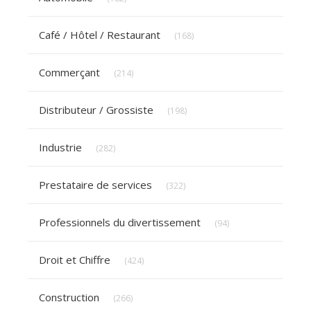
Articles Count
Café / Hôtel / Restaurant
(168)
Articles Count
Commerçant
(214)
Articles Count
Distributeur / Grossiste
(198)
Articles Count
Industrie
(282)
Articles Count
Prestataire de services
(322)
Articles Count
Professionnels du divertissement
(94)
Articles Count
Droit et Chiffre
(424)
Articles Count
Construction
(266)