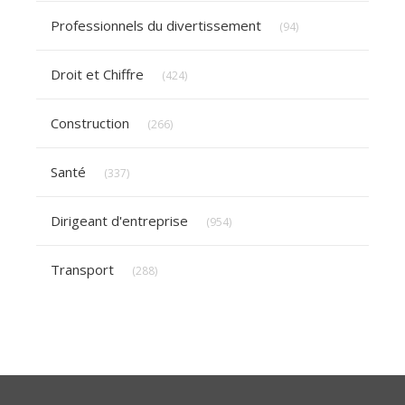
Articles Count
Professionnels du divertissement
(94)
Articles Count
Droit et Chiffre
(424)
Articles Count
Construction
(266)
Articles Count
Santé
(337)
Articles Count
Dirigeant d'entreprise
(954)
Articles Count
Transport
(288)