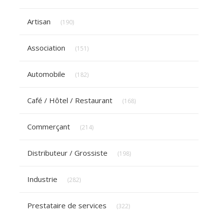
Articles Count
Artisan
(190)
Articles Count
Association
(151)
Articles Count
Automobile
(182)
Articles Count
Café / Hôtel / Restaurant
(168)
Articles Count
Commerçant
(214)
Articles Count
Distributeur / Grossiste
(198)
Articles Count
Industrie
(282)
Articles Count
Prestataire de services
(322)