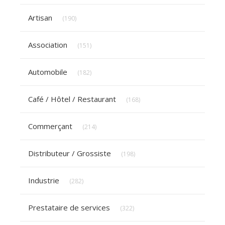
Articles Count
Artisan
(190)
Articles Count
Association
(151)
Articles Count
Automobile
(182)
Articles Count
Café / Hôtel / Restaurant
(168)
Articles Count
Commerçant
(214)
Articles Count
Distributeur / Grossiste
(198)
Articles Count
Industrie
(282)
Articles Count
Prestataire de services
(322)