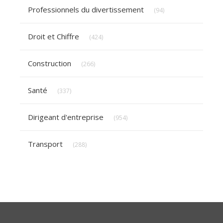
Articles Count
Professionnels du divertissement
(94)
Articles Count
Droit et Chiffre
(424)
Articles Count
Construction
(266)
Articles Count
Santé
(337)
Articles Count
Dirigeant d'entreprise
(954)
Articles Count
Transport
(288)