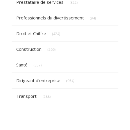
Prestataire de services
(322)
Articles Count
Professionnels du divertissement
(94)
Articles Count
Droit et Chiffre
(424)
Articles Count
Construction
(266)
Articles Count
Santé
(337)
Articles Count
Dirigeant d'entreprise
(954)
Articles Count
Transport
(288)