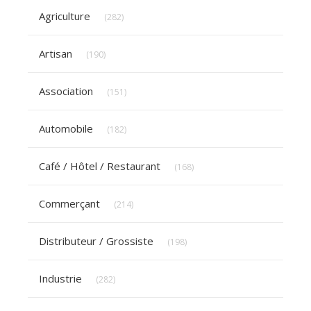
Articles Count
Agriculture
(282)
Articles Count
Artisan
(190)
Articles Count
Association
(151)
Articles Count
Automobile
(182)
Articles Count
Café / Hôtel / Restaurant
(168)
Articles Count
Commerçant
(214)
Articles Count
Distributeur / Grossiste
(198)
Articles Count
Industrie
(282)
Articles Count