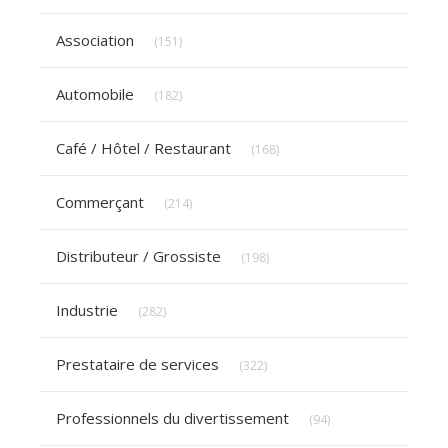
Articles Count
Association
(151)
Articles Count
Automobile
(182)
Articles Count
Café / Hôtel / Restaurant
(168)
Articles Count
Commerçant
(214)
Articles Count
Distributeur / Grossiste
(198)
Articles Count
Industrie
(282)
Articles Count
Prestataire de services
(322)
Articles Count
Professionnels du divertissement
(94)