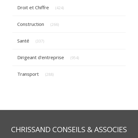
Articles Count
Droit et Chiffre
(424)
Articles Count
Construction
(266)
Articles Count
Santé
(337)
Articles Count
Dirigeant d'entreprise
(954)
Articles Count
Transport
(288)
CHRISSAND CONSEILS & ASSOCIES