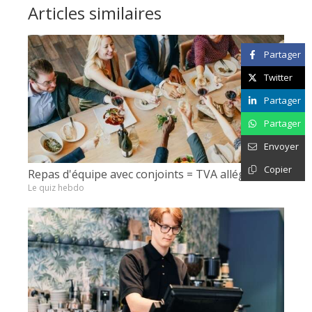
Articles similaires
Partager
Twitter
Partager
Partager
Envoyer
Copier
Repas d'équipe avec conjoints = TVA allégée ?
Le quiz hebdo