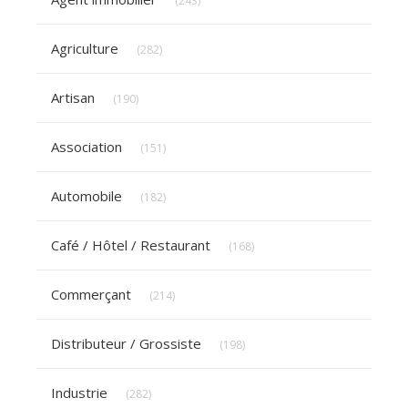
(243)
Articles Count
Agriculture
(282)
Articles Count
Artisan
(190)
Articles Count
Association
(151)
Articles Count
Automobile
(182)
Articles Count
Café / Hôtel / Restaurant
(168)
Articles Count
Commerçant
(214)
Articles Count
Distributeur / Grossiste
(198)
Articles Count
Industrie
(282)