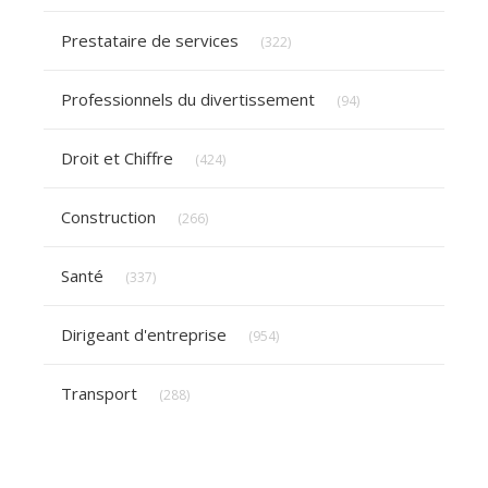
Articles Count
Prestataire de services
(322)
Articles Count
Professionnels du divertissement
(94)
Articles Count
Droit et Chiffre
(424)
Articles Count
Construction
(266)
Articles Count
Santé
(337)
Articles Count
Dirigeant d'entreprise
(954)
Articles Count
Transport
(288)